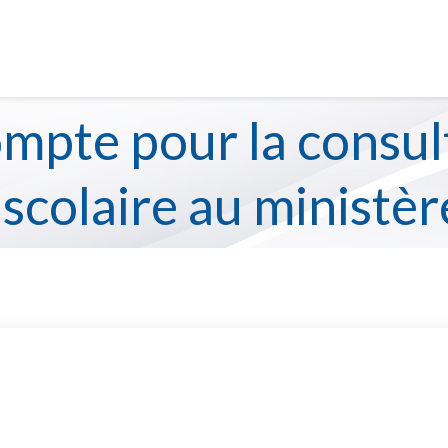
au chemin parcouru !
 pour votre engagement, votre persévérance et tous les ef
ORGANISATION SCOLAIRE
VIE 
.
sera fermée du 13 juillet au 10 août inclusivement.
s de juillet ainsi que du 18 juillet au 2 août inclusivemen
mpte pour la consult
 scolaire au ministèr
 ministère de l'Éducation