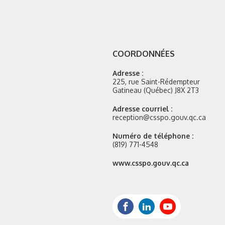
COORDONNÉES
Adresse :
225, rue Saint-Rédempteur
Gatineau (Québec) J8X 2T3
Adresse courriel :
reception@csspo.gouv.qc.ca
Numéro de téléphone :
(819) 771-4548
Site
www.csspo.gouv.qc.ca
web
:
Facebook
LinkedIn
Youtube