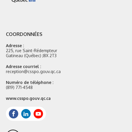
COORDONNÉES
Adresse :
225, rue Saint-Rédempteur
Gatineau (Québec) J8X 2T3
Adresse courriel :
reception@csspo.gouv.qc.ca
Numéro de téléphone :
(819) 771-4548
Site
www.csspo.gouv.qc.ca
web
:
Facebook
LinkedIn
Youtube