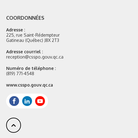
COORDONNÉES
Adresse :
225, rue Saint-Rédempteur
Gatineau (Québec) J8X 2T3
Adresse courriel :
reception@csspo.gouv.qc.ca
Numéro de téléphone :
(819) 771-4548
Site
www.csspo.gouv.qc.ca
web
:
Facebook
LinkedIn
Youtube