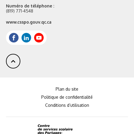
Numéro de téléphone :
(819) 771-4548
Site
www.csspo.gouv.qc.ca
web
:
Facebook
LinkedIn
Youtube
Plan du site
Politique de confidentialité
Conditions d’utilisation