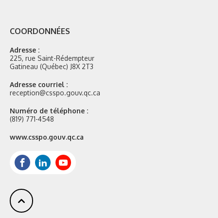
COORDONNÉES
Adresse :
225, rue Saint-Rédempteur
Gatineau (Québec) J8X 2T3
Adresse courriel :
reception@csspo.gouv.qc.ca
Numéro de téléphone :
(819) 771-4548
Site
www.csspo.gouv.qc.ca
web
:
Facebook
LinkedIn
Youtube