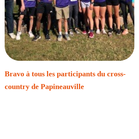
Bravo à tous les participants du cross-
country de Papineauville