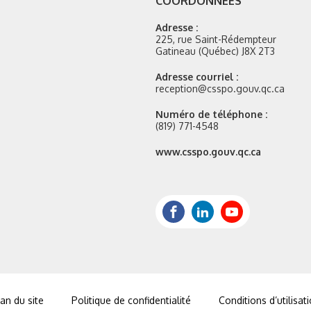
COORDONNÉES
Adresse :
225, rue Saint-Rédempteur
Gatineau (Québec) J8X 2T3
Adresse courriel :
reception@csspo.gouv.qc.ca
Numéro de téléphone :
(819) 771-4548
Site
www.csspo.gouv.qc.ca
web
:
Facebook
LinkedIn
Youtube
an du site
Politique de confidentialité
Conditions d’utilisat