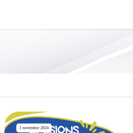
au chemin parcouru !
 pour votre engagement, votre persévérance et tous les ef
ORGANISATION SCOLAIRE
VIE 
.
sera fermée du 13 juillet au 10 août inclusivement.
s de juillet ainsi que du 18 juillet au 2 août inclusivemen
1 novembre 2024