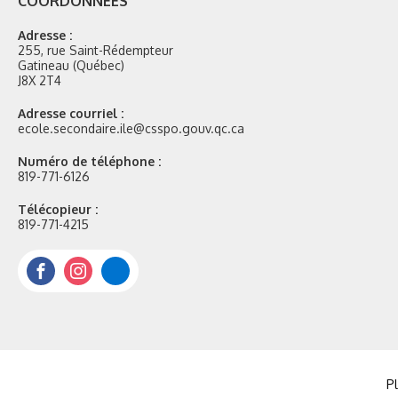
COORDONNÉES
Adresse :
255, rue Saint-Rédempteur
Gatineau (Québec)
J8X 2T4
Adresse courriel :
ecole.secondaire.ile@csspo.gouv.qc.ca
Numéro de téléphone :
819-771-6126
Télécopieur :
819-771-4215
Facebook
Instagram
Portail
Mozaik
Pl